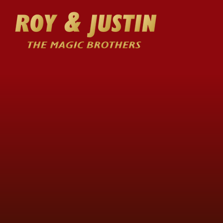
Bent u op zoek naar
Roy & Justin – bekend a
elke locatie. Van intiem
kampioenen illusionis