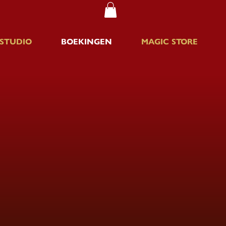
 STUDIO
BOEKINGEN
MAGIC STORE
N
onvergetelijk maakt?
rnationaal topniveau
naar
iumshows: deze
Nederlands
tijl, snelheid en wow-