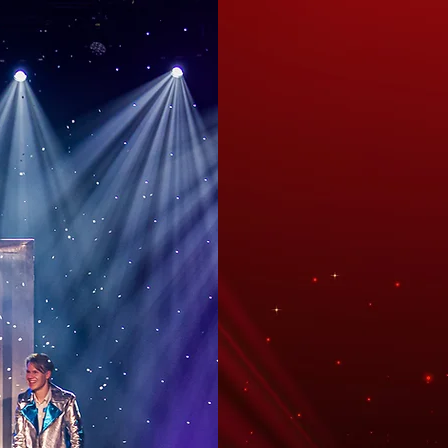
ILLU
XL
Maak uw evenement o
Illusieshow XL van Ro
grote podia, biedt 
ervaring vol indruk
verschijningen en groo
10, 20 of
Prijs op a
8 x 6 me