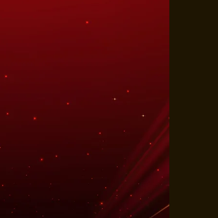
IC SHOW
htbij met de getalenteerde
Justin! In deze compacte Magic Show
ende goocheltrucs rechtstreeks naar
hun perfecte timing en persoonlijke
e broers een intieme, interactieve
g en oud weten te betoveren.
 40 minuten
f € 817,50 (incl.)
ter podium
ORMATIE