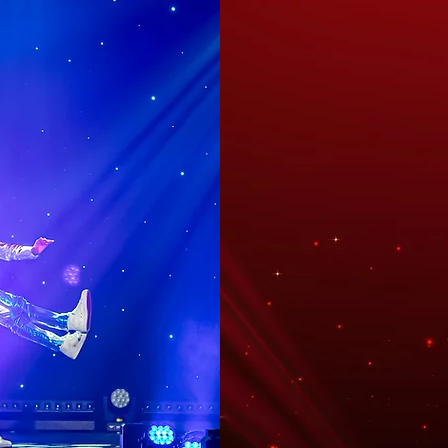
ILLU
Ontdek de betoverend
uw gasten versteld 
Illusieshow. In deze
illusies, verbluffend
samengebracht tot éé
voor middelgrote loc
onvergetelijke mom
10, 20, 3
Prijs vana
6 x 4 me