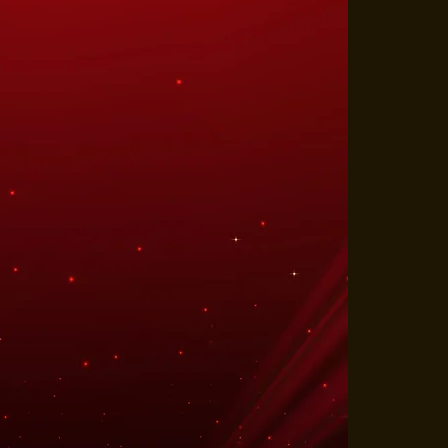
SIE SHOW
e wereld van Roy & Justin en laat
staan met hun indrukwekkende
 dynamische show worden visuele
e effecten en pure magie
n spectaculaire beleving. Ideaal
aties: perfect zichtbaar én vol
enten.
0 of 40 minuten
f € 1.580,50 (incl.)
ter podium