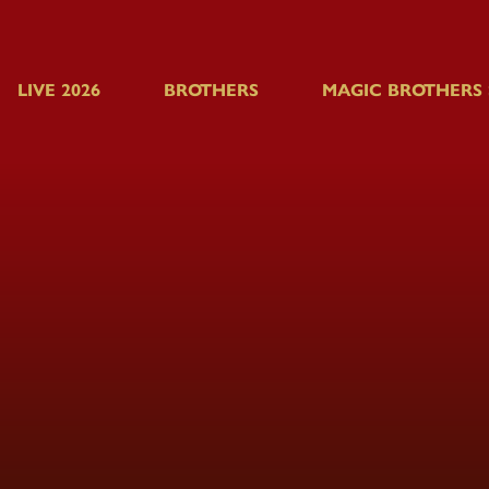
LIVE 2026
BROTHERS
MAGIC BROTHERS
BOEKINGE
 een
illusionist of goochelaar
die uw evenement 
ls The Magic Brothers – brengen
magie van inte
e table magic momenten tot spectaculaire pod
me
betoveren elk publiek met hun kenmerkende s