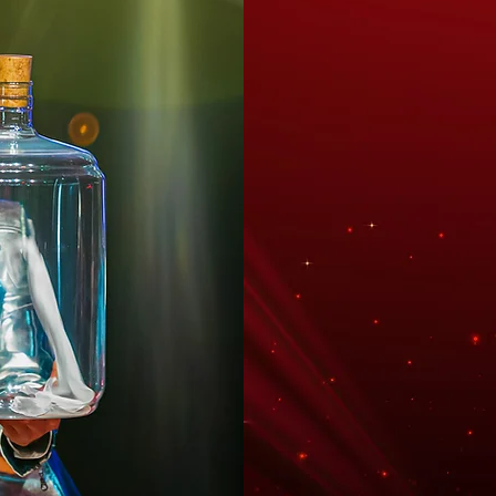
MAG
Ervaar magie van dic
illusionisten Roy & 
brengen zij verbluff
uw locatie. Dankzij 
benadering creëren d
sfeer waarin zij jon
20, 30 of
Prijs vana
3 x 2 me
MEER INF