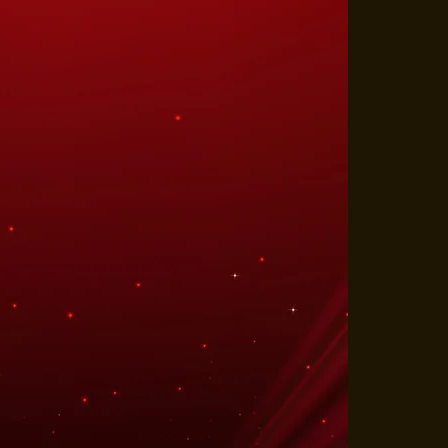
SIE SHOW
nvergetelijk met de spectaculaire
y & Justin. Speciaal ontwikkeld voor
deze show een adembenemende
wekkende verdwijningen,
tschalige illusies.
 30 minuten
anvraag
ter podium