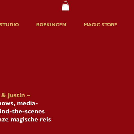
 STUDIO
BOEKINGEN
MAGIC STORE
& Justin –
shows, media-
ind-the-scenes
nze magische reis