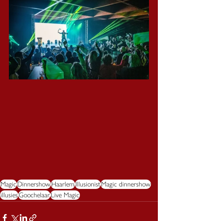
Magic
Dinnershow
Haarlem
Illusionist
Magic dinnershow
illusies
Goochelaar
Live Magic