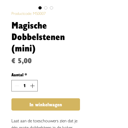
Productcode: MS0007
Magische
Dobbelstenen
(mini)
Prijs
€ 5,00
Aantal
*
In winkelwagen
Laat aan de toeschouwers zien dat je
één grote dobbelsteen in de koker