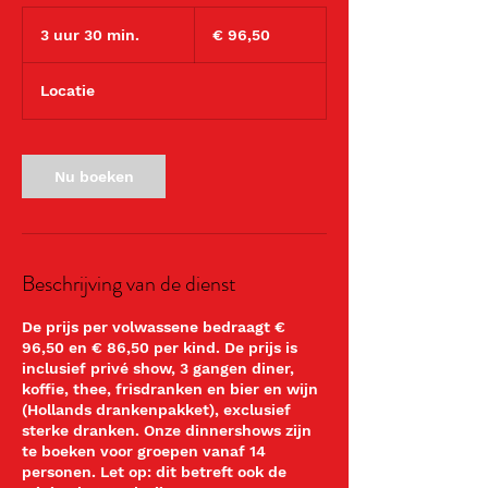
96,50
euro
3 uur 30 min.
3
€ 96,50
u
u
Locatie
r
3
0
m
Nu boeken
i
n
.
Beschrijving van de dienst
De prijs per volwassene bedraagt €
96,50 en € 86,50 per kind. De prijs is
inclusief privé show, 3 gangen diner,
koffie, thee, frisdranken en bier en wijn
(Hollands drankenpakket), exclusief
sterke dranken. Onze dinnershows zijn
te boeken voor groepen vanaf 14
personen. Let op: dit betreft ook de