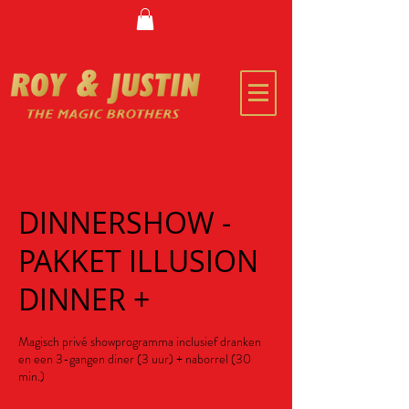
DINNERSHOW -
PAKKET ILLUSION
DINNER +
Magisch privé showprogramma inclusief dranken
en een 3-gangen diner (3 uur) + naborrel (30
min.)